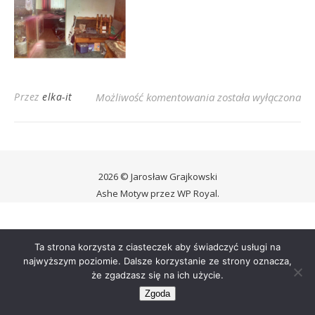
Agrestowa 3
Przez
elka-it
Możliwość komentowania
została wyłączona
2026 © Jarosław Grajkowski
Ashe Motyw przez
WP Royal
.
Ta strona korzysta z ciasteczek aby świadczyć usługi na
najwyższym poziomie. Dalsze korzystanie ze strony oznacza,
że zgadzasz się na ich użycie.
Zgoda