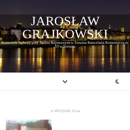
JAROSŁAW
GRAJKOWSKI
Komornik Sądowy przy Sądzie Rejonowym w Toruniu Kancelaria Komornicza nr
VI w Toruniu
9 sierpnia 2024