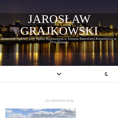
JAROSŁAW
GRAJKOWSKI
Komornik Sądowy przy Sądzie Rejonowym w Toruniu Kancelaria Komornicza nr
VI w Toruniu
20 czerwca 2024