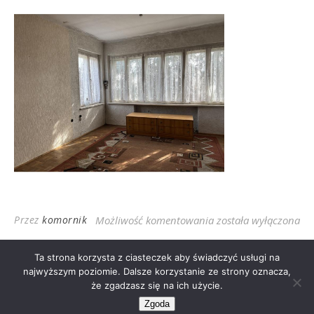
Chełmża, P. Skargi 8
Przez
komornik
Możliwość komentowania
została wyłączona
Ta strona korzysta z ciasteczek aby świadczyć usługi na
najwyższym poziomie. Dalsze korzystanie ze strony oznacza,
że zgadzasz się na ich użycie.
2026 © Jarosław Grajkowski
Zgoda