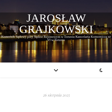
JAROSŁAW
GRAJKOWSKI
Komornik Sądowy przy Sądzie Rejonowym w Toruniu Kancelaria Komornicza nr
VI w Toruniu
26 sierpnia 2025