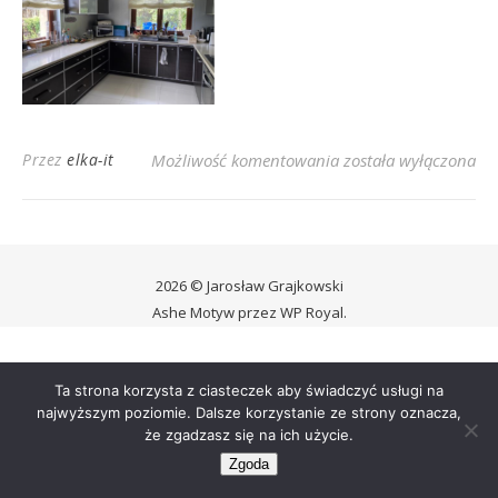
Dzikowo 4
Przez
elka-it
Możliwość komentowania
została wyłączona
2026 © Jarosław Grajkowski
Ashe Motyw przez
WP Royal
.
Ta strona korzysta z ciasteczek aby świadczyć usługi na
najwyższym poziomie. Dalsze korzystanie ze strony oznacza,
że zgadzasz się na ich użycie.
Zgoda