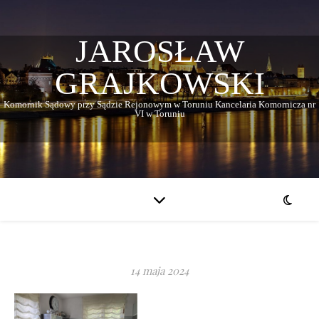
JAROSŁAW
GRAJKOWSKI
Komornik Sądowy przy Sądzie Rejonowym w Toruniu Kancelaria Komornicza nr
VI w Toruniu
14 maja 2024