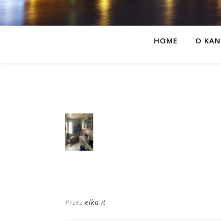
HOME
O KAN
Przez
elka-it