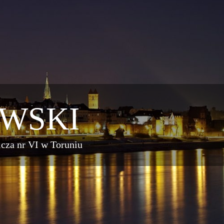
WSKI
za nr VI w Toruniu