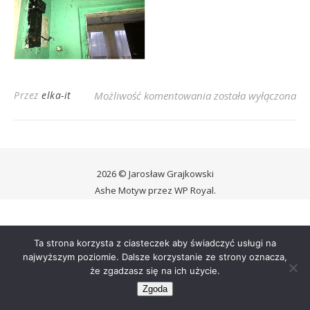
Krucza 1
Przez
elka-it
Możliwość komentowania
została wyłączona
2026 © Jarosław Grajkowski
Ashe Motyw przez
WP Royal
.
Ta strona korzysta z ciasteczek aby świadczyć usługi na
najwyższym poziomie. Dalsze korzystanie ze strony oznacza,
że zgadzasz się na ich użycie.
Zgoda