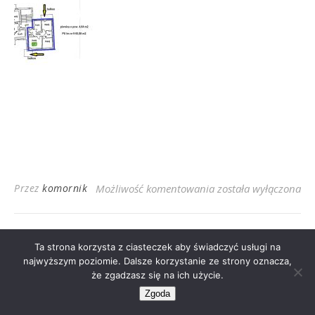
Matejki 9
Przez
komornik
Możliwość komentowania
została wyłączona
Ta strona korzysta z ciasteczek aby świadczyć usługi na
najwyższym poziomie. Dalsze korzystanie ze strony oznacza,
2026 © Jarosław Grajkowski
że zgadzasz się na ich użycie.
Ashe Motyw przez
WP Royal
.
Zgoda