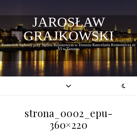
JAROSŁAW
GRAJKOWSKI
Komornik Sądowy przy Sądzie Rejonowym w Toruniu Kancelaria Komornicza nr
VI w Toruniu
strona_0002_epu-
360×220