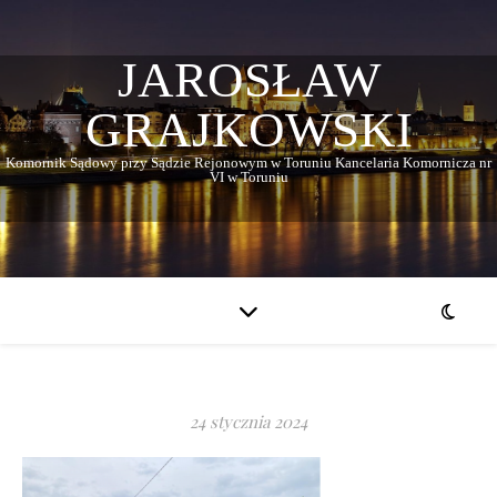
JAROSŁAW
GRAJKOWSKI
Komornik Sądowy przy Sądzie Rejonowym w Toruniu Kancelaria Komornicza nr
VI w Toruniu
24 stycznia 2024