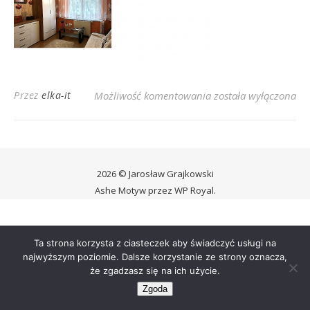
Urzędnicza 1
Przez
elka-it
Możliwość komentowania
została wyłączona
2026 © Jarosław Grajkowski
Ashe Motyw przez
WP Royal
.
Ta strona korzysta z ciasteczek aby świadczyć usługi na
najwyższym poziomie. Dalsze korzystanie ze strony oznacza,
że zgadzasz się na ich użycie.
Zgoda