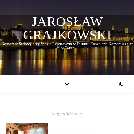
JAROSŁAW
GRAJKOWSKI
Komornik Sądowy przy Sądzie Rejonowym w Toruniu Kancelaria Komornicza nr
VI w Toruniu
10 grudnia 2020